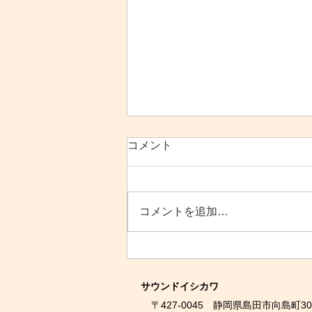
8月の営業のご案内
コメント
平素よりサウンドイシカワをご利
用いただきありがとうございま
す。 ８月の営業のご案内になり
コメントを追加…
ます。 8/11（祝）～8/16（日）
夏季休業 8/20（木）棚卸作業の
ため 13：00 開店 とさせていた
だきます。 皆様にはご不便をお
かけしますが、ご理解賜ります様
サウンドイシカワ
よろしくお願い申し上げます。
〒427-0045 静岡県島田市向島町300