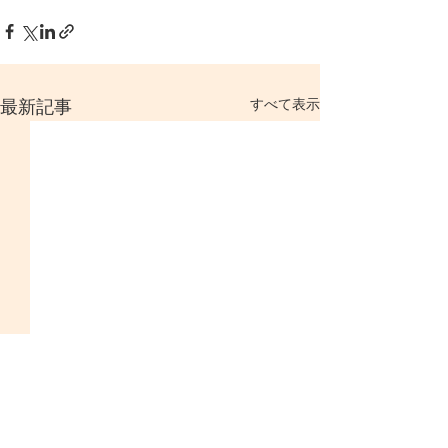
すべて表示
最新記事
2026年エレクトーンフェ
ゴールデンウィ
スティバル結果発表
中の営業につい