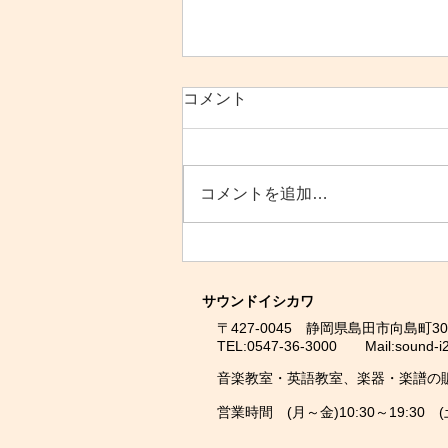
8月の営業のご案内
コメント
平素よりサウンドイシカワをご利
用いただきありがとうございま
す。 ８月の営業のご案内になり
コメントを追加…
ます。 8/11（祝）～8/16（日）
夏季休業 8/20（木）棚卸作業の
ため 13：00 開店 とさせていた
だきます。 皆様にはご不便をお
かけしますが、ご理解賜ります様
サウンドイシカワ
よろしくお願い申し上げます。
〒427-0045 静岡県島田市向島町300
TEL:0547-36-3000 Mail:sound-i2@
音楽教室・英語教室、楽器・楽譜の
営業時間 (月～金)10:30～19:30 