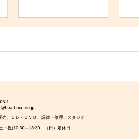
2026年エレクトーンフェステ
ゴー
ィバル結果発表
営業
本日行われたエレクトーンフェス
20
ティバルサウンドイシカワ大会の
間の
結果を発表いたします。 プログ
します
ラムナンバーのみの発表とさせて
5/2
いただきます。 アンサンブル部
5/3
門 金賞 ・6番 銀
記の
賞 ・3番 ・5番 ソロ部門
よろ
金賞 ・6番 ・11番 銀
6-1
heart.ocn.ne.jp
賞 ・4番 以上となります。
大会へのご参加、誠にありがとう
販売、ＣＤ・ＤＶＤ、調律・修理、スタジオ
ございました。 皆さまの思いの
(土・祝)10:30～18:30 （日）定休日
こもった演奏が会場を彩り、とて
も素敵な時間となりました。 こ